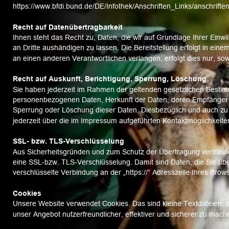
https://www.bfdi.bund.de/DE/Infothek/Anschriften_Links/anschrifte
Recht auf Datenübertragbarkeit
Ihnen steht das Recht zu, Daten, die wir auf Grundlage Ihrer Einwil
an Dritte aushändigen zu lassen. Die Bereitstellung erfolgt in ei
an einen anderen Verantwortlichen verlangen, erfolgt dies nur, sow
Recht auf Auskunft, Berichtigung, Sperrung, Löschung
Sie haben jederzeit im Rahmen der geltenden gesetzlichen Bestim
personenbezogenen Daten, Herkunft der Daten, deren Empfänger u
Sperrung oder Löschung dieser Daten. Diesbezüglich und auch z
jederzeit über die im Impressum aufgeführten Kontaktmöglichkeit
SSL- bzw. TLS-Verschlüsselung
Aus Sicherheitsgründen und zum Schutz der Übertragung vertraulich
eine SSL-bzw. TLS-Verschlüsselung. Damit sind Daten, die Sie über 
verschlüsselte Verbindung an der „https://“ Adresszeile Ihres Bro
Cookies
Unsere Website verwendet Cookies. Das sind kleine Textdateien, d
unser Angebot nutzerfreundlicher, effektiver und sicherer zu mach